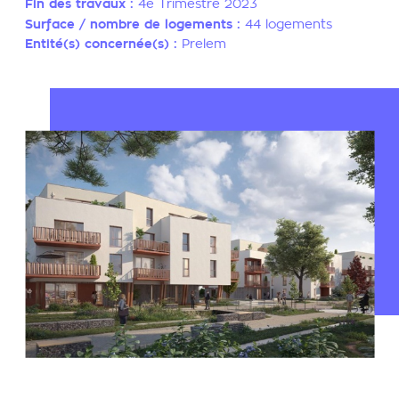
Fin des travaux :
4e Trimestre 2023
Surface / nombre de logements :
44 logements
Entité(s) concernée(s) :
Prelem