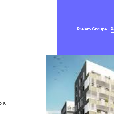
Prelem Groupe
R
2-B