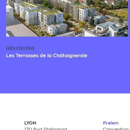
Résidentiel
Les Terrasses de la Châtaigneraie
LYON
Prelem
170 Bvd Stalingrad
Conception