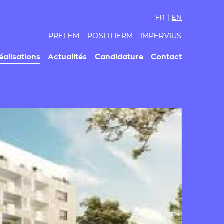
FR |
EN
PRELEM
POSITHERM
IMPERVIUS
éalisations
Actualités
Candidature
Contact