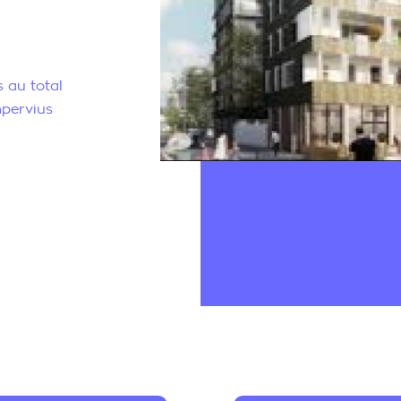
 au total
mpervius